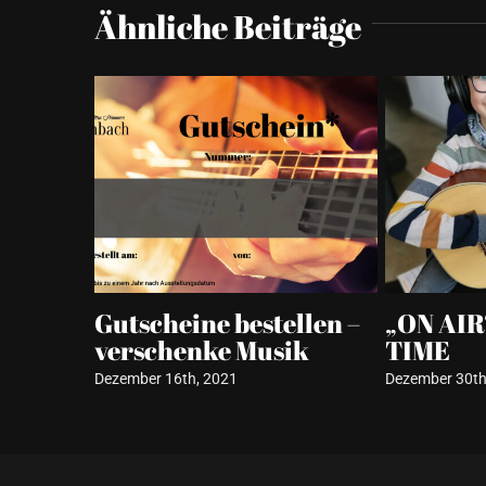
Ähnliche Beiträge
rricht
Geschenk-Gutscheine
Mus
Kul
November 27th, 2020
Alts
Mai 12