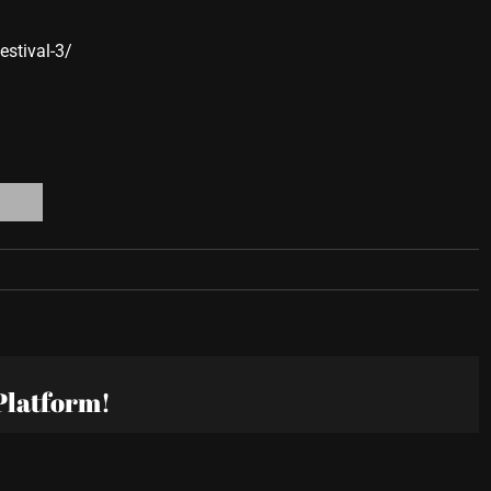
estival-3/
l
Platform!