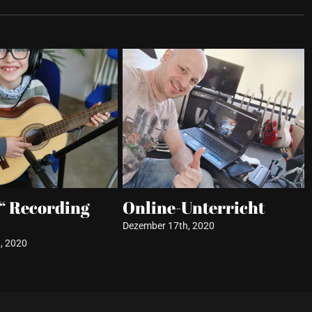
ik Kulmbach am
Kostenlose Worksho
mbacher
in den Sommerferie
tadtfest 2025
2025
th, 2025
Juli 22nd, 2024