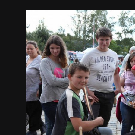
Zeige
grösseres
Bild