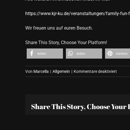
https://www.kjr-ku.de/veranstaltungen/family-fun-f
Wir freuen uns auf euren Besuch.
Share This Story, Choose Your Platform!
teilen
teilen
merken
für
Von
Marcella
|
Allgemein
|
Kommentare deaktiviert
Family
Fun
Festiva
2025
Share This Story, Choose Your 