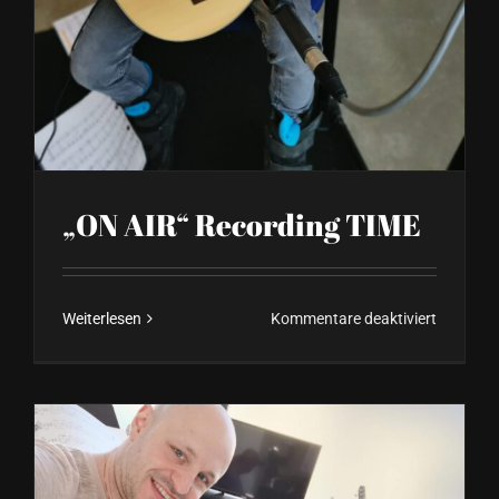
„ON AIR“ Recording TIME
für
Weiterlesen
Kommentare deaktiviert
„ON
AIR“
Recordin
TIME