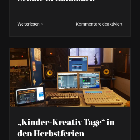
für
Weiterlesen
Kommentare deaktiviert
„Musik
AG“
in
der
Oberen
Schule
in
Kulmbac
„Kinder-Kreativ Tage“ in
den Herbstferien