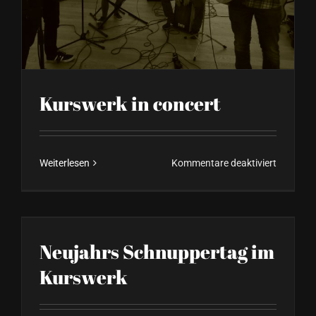
Kurswerk in concert
für
Weiterlesen
Kommentare deaktiviert
Kurswer
in
concert
Neujahrs Schnuppertag im
Kurswerk