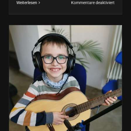
für
Weiterlesen
Kommentare deaktiviert
Family
Fun
Festival
2025