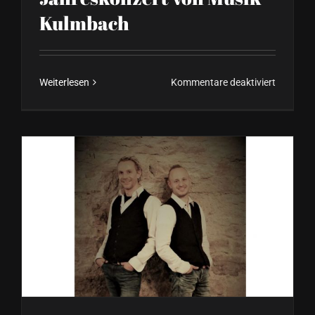
Kulmbach
für
Weiterlesen
Kommentare deaktiviert
Jahresko
von
Musik-
Kulmbac