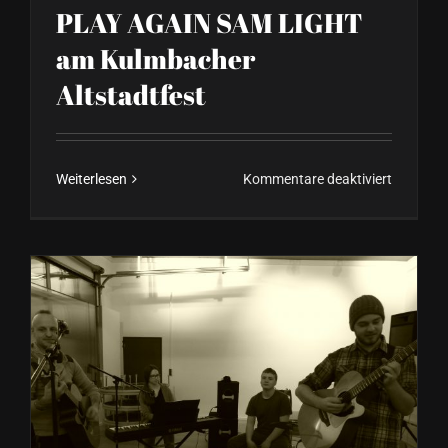
PLAY AGAIN SAM LIGHT
am Kulmbacher
Altstadtfest
für
Weiterlesen
Kommentare deaktiviert
PLAY
AGAIN
SAM
LIGHT
am
Kulmbac
Altstadtf