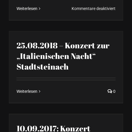
für
Weiterlesen
Kommentare deaktiviert
Neujahrs
Schnupp
im
Kurswer
25.08.2018 – Konzert zur
„Italienischen Nacht“
Stadtsteinach
Weiterlesen
0
10.09.2017: Konzert