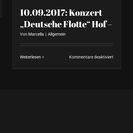
10.09.2017: Konzert
„Deutsche Flotte“ Hof –
Von
Marcella
|
Allgemein
für
Weiterlesen
Kommentare deaktiviert
10.09.201
Konzert
„Deutsche
Flotte“
Hof
–