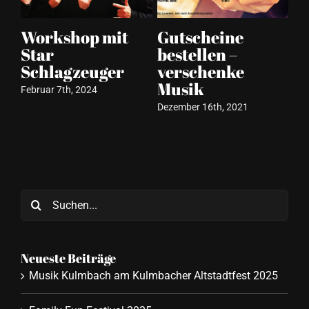
Workshop mit
Gutscheine
„
Star
bestellen –
R
Schlagzeuger
verschenke
Dez
Musik
Februar 7th, 2024
Dezember 16th, 2021
Suche
nach:
Neueste Beiträge
Musik Kulmbach am Kulmbacher Altstadtfest 2025