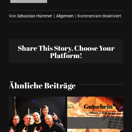
für
Von
Sebastian Hümmer
|
Allgemein
|
Kommentare deaktiviert
Koste
Work
in
Share This Story, Choose Your
den
Platform!
Somme
2025
Ähnliche Beiträge