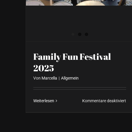
Family Fun Festival
2025
Von
Marcella
|
Allgemein
für
Weiterlesen
Kommentare deaktiviert
Fam
Fu
Fes
20