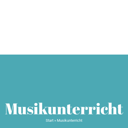
HOME
Über mich
Probest
Musikunterricht
Start
»
Musikunterricht