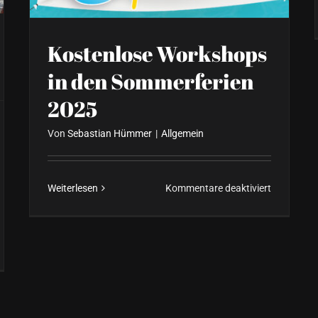
Kostenlose Workshops
in den Sommerferien
2025
Von
Sebastian Hümmer
|
Allgemein
für
Weiterlesen
Kommentare deaktiviert
Kostenlos
Workshop
in
ily
den
n
Sommerfer
tival
2025
25