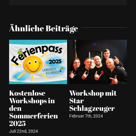
Ähnliche Beiträge
Kostenlose
Workshop mit
G
Workshops in
Star
be
den
Schlagzeuger
v
Sommerferien
M
Februar 7th, 2024
2025
Dez
Juli 22nd, 2024